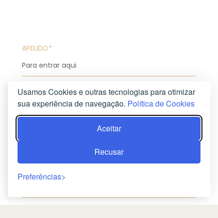
APELIDO*
ENDEREÇO DE E-MAIL*
Usamos Cookies e outras tecnologias para otimizar
sua experiência de navegação.
Política de Cookies
Aceitar
TELEFONE*
Recusar
ASSUNTO DA MENSAGEM
Preferências
MENSAGEM*